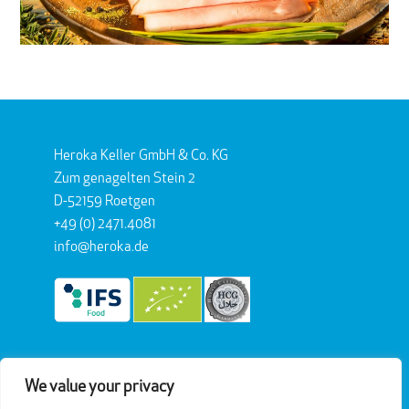
Heroka Keller GmbH & Co. KG
Zum genagelten Stein 2
D-52159 Roetgen
+49 (0) 2471.4081
info@heroka.de
We value your privacy